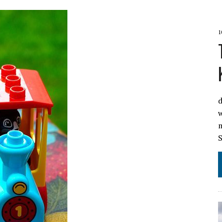
1
d
w
S