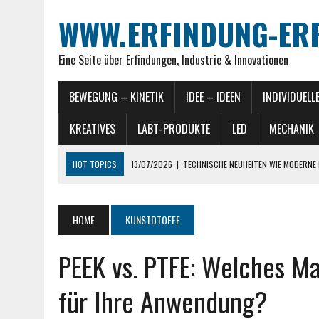
WWW.ERFINDUNG-ERF
Eine Seite über Erfindungen, Industrie & Innovationen
BEWEGUNG – KINETIK
IDEE – IDEEN
INDIVIDUELL
KREATIVES
LABT-PRODUKTE
LED
MECHANIK
HOT TOPICS
13/07/2026
|
TECHNISCHE NEUHEITEN WIE MODERNE
23/06/2026
|
TREPPENLIFT ARTEN: SYSTEME, INNOVATIONEN UND T
05/06/2026
|
ERFINDUNGEN & TRENDS IN DER INDUSTRIE VON MORG
HOME
KUNSTDTOFFE
23/02/2025
|
IN WELCHEN BEREICHEN GIBT ES BEI STEMPEL NEUHEIT
PEEK vs. PTFE: Welches Ma
30/07/2026
|
ERFINDUNGEN & TRENDS IN DER INDUSTRIE 2026
für Ihre Anwendung?